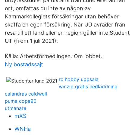
utbytesstudier på distans från Lund eller annan
ort, omfattas du inte av någon av
Kammarkollegiets försäkringar utan behöver
skaffa en egen försäkring. När UD avråder från
resa till ett land eller en region gäller inte Student
UT (from 1 juli 2021).
Källa: Arbetsförmedlingen. Om jobbet.
Ny bostadssajt
rc hobby uppsala
winzip gratis nedladdning
calandras caldwell
puma copa90
utmanare
mXS
WNHa