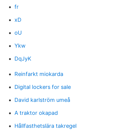
fr
xD
oU
Ykw
DqJyK
Reinfarkt miokarda
Digital lockers for sale
David karlström umeå
A traktor okapad
Hållfasthetslära takregel